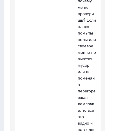
почему
же не
провери
шь? Если
плохо
помыты
полы или
своевре
менно не
вывезен
мусор
или не
поменян
а
перегоре
вшая
лампочк
а, то все
это
видно и
наглядно