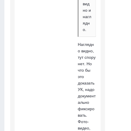
вид
но и
нагл
ядн
о.
Наглядн
о видно,
тут спору
нет. Но
что бы
это
доказать
УК, надо
документ
ально
фиксиро
вать.
Фото-
видео,