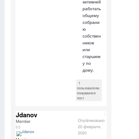
активней
работать
общему
собрани
ю
собствен
ников
или
старшем
у по
дому.
1
пользователю
понравился
пост
Jdanov
Опубликовано
Member
20 февраля,
2020