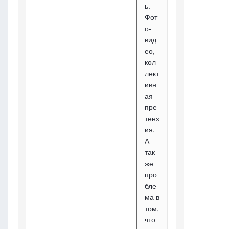
ь.
Фот
о-
вид
ео,
кол
лект
ивн
ая
пре
тенз
ия.
А
так
же
про
бле
ма в
том,
что