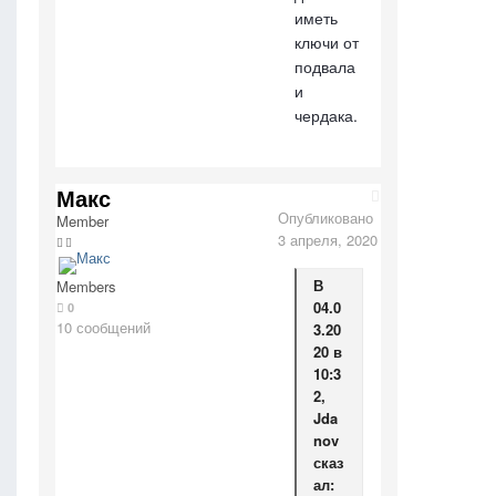
иметь
ключи от
подвала
и
чердака.
Макс
Опубликовано
Member
3 апреля, 2020
В
Members
04.0
0
10 сообщений
3.20
20 в
10:3
2,
Jda
nov
сказ
ал: