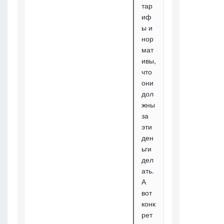
тар
иф
ы и
нор
мат
ивы,
что
они
дол
жны
за
эти
ден
ьги
дел
ать.
А
вот
конк
рет