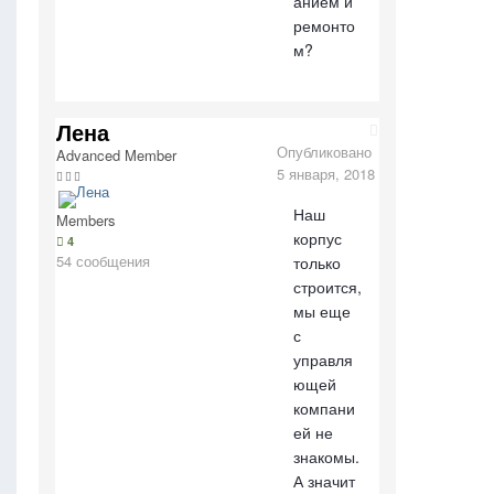
анием и
ремонто
м?
Лена
Опубликовано
Advanced Member
5 января, 2018
Наш
Members
корпус
4
54 сообщения
только
строится,
мы еще
с
управля
ющей
компани
ей не
знакомы.
А значит