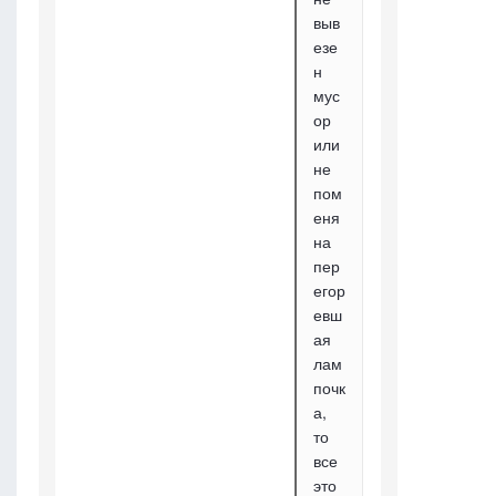
выв
езе
н
мус
ор
или
не
пом
еня
на
пер
егор
евш
ая
лам
почк
а,
то
все
это