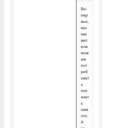
Во-
пер
вых,
мы
как
жит
ели
мож
ем
пот
реб
оват
ь
пок
азат
ь
нам
это.
А