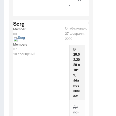
.
Serg
Опубликовано
Member
27 февраля,
2020
Members
В
0
10 сообщений
20.0
2.20
20 в
10:1
9,
Jda
nov
сказ
ал:
Да
поч