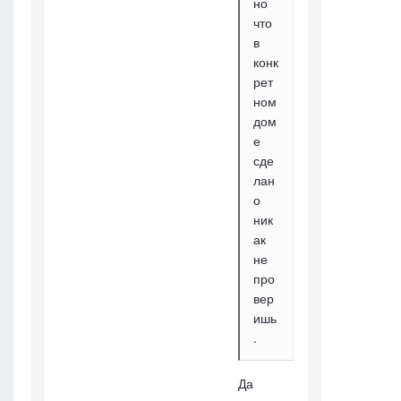
но
что
в
конк
рет
ном
дом
е
сде
лан
о
ник
ак
не
про
вер
ишь
.
Да