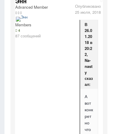
Энн
Опубликовано
Advanced Member
25 июля, 2018
В
Members
26.0
4
87 сообщений
1.20
18 в
20:2
2,
Na-
nast
y
сказ
ал:
А
вот
конк
рет
но
что