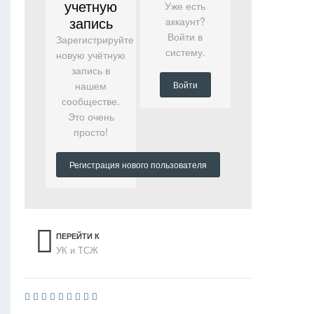
учетную
Уже есть
запись
аккаунт?
Войти в
Зарегистрируйте
систему.
новую учётную
запись в
нашем
Войти
сообществе.
Это очень
просто!
Регистрация нового пользователя
ПЕРЕЙТИ К
УК и ТСЖ
СПИСКУ ТЕМ