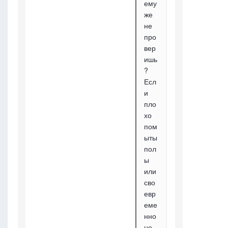
ему
же
не
про
вер
ишь
?
Есл
и
пло
хо
пом
ыты
пол
ы
или
сво
евр
еме
нно
не