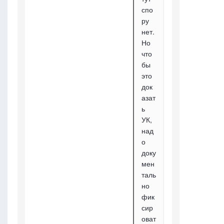
спо
ру
нет.
Но
что
бы
это
док
азат
ь
УК,
над
о
доку
мен
таль
но
фик
сир
оват