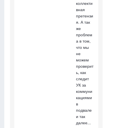
коллекти
вная
претензи
я. А так
же
проблем
а в том,
что мы
не
можем
проверит
ь, как
следит
УК за
коммуни
кациями
в
подвале
и так
далее...