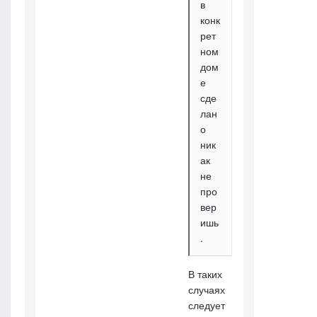
в
конк
рет
ном
дом
е
сде
лан
о
ник
ак
не
про
вер
ишь
.
В таких
случаях
следует