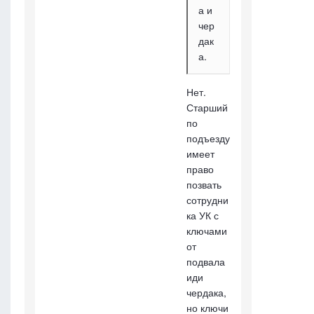
а и
чер
дак
а.
Нет.
Старший
по
подъезду
имеет
право
позвать
сотрудни
ка УК с
ключами
от
подвала
иди
чердака,
но ключи