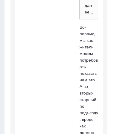
дал
ее...
Во-
первых,
мы как
жители
можем
потребов
ать
показать
нам это.
А во-
вторых,
старший
по
подъезду
, вроде
как
должен