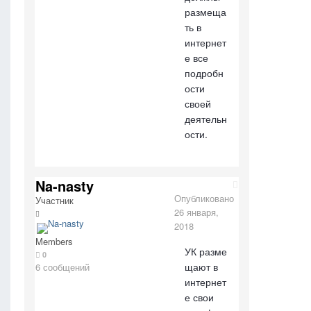
размеща
ть в
интернет
е все
подробн
ости
своей
деятельн
ости.
Na-nasty
Опубликовано
Участник
26 января,
2018
Members
УК разме
0
щают в
6 сообщений
интернет
е свои