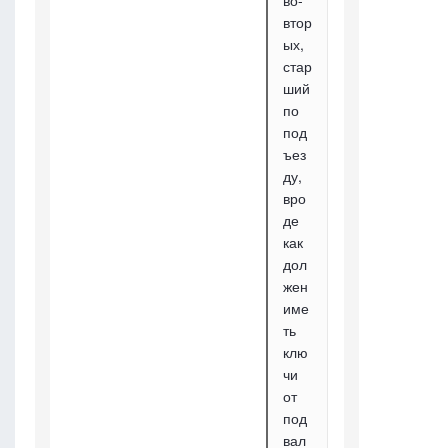
во-
втор
ых,
стар
ший
по
под
ъез
ду,
вро
де
как
дол
жен
име
ть
клю
чи
от
под
вал