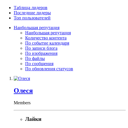
Таблица лидеров
Последние лидеры
Топ пользователей
Наибольшая репутация
Наибольшая репутация
Количество контента
По событие календаря
По записи блога
По изображения
По файлы
По сообщения
По обновления статусов
Олеся
Members
Лайки