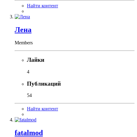
Найти контент
Лена
Members
Лайки
4
Публикаций
54
Найти контент
fatalmod