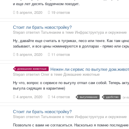
и еще лет десять бодрячком поездит.
5 апреля, 2020
19 ответов
Стоит ли брать новостройку?
Stepan ответил Татьянакем в теме
Инфраструктура и окружение
Ну, давайте еще считать в тугриках, песо или тенге. Как там це
забывают, и все цены номинируются в долларах - прямо или скры
5 апреля, 2020
11 ответов
Нежен ли сервис по выгулке дом.живо
домашние животные
Stepan ответил Олег в теме
Домашние животные
Ну что, вопрос о сервисе по выгулу отпал сам собой. Теперь а
выгула сидящих в карантине)
4 апреля, 2020
14 ответов
выгуливание
удобство
(и е
Стоит ли брать новостройку?
Stepan ответил Татьянакем в теме
Инфраструктура и окружение
Позвольте с вами не согласиться. Насколько я помню последние к