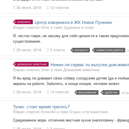
30 июля, 2018
12 ответов
Центр коворкинга в ЖК Новое Пункино
коворкинг
Stepan ответил Олег в теме
Здоровье и спорт
Я, честно говря, не нахожу для себя ценности в таком предложен
существование.
29 июля, 2018
3 ответа
интернет
совместная работа
(
Нежен ли сервис по выгулке дом.живо
домашние животные
Stepan ответил Олег в теме
Домашние животные
Я бы вряд ли доверил свою собаку соседским детям (да и любым
авралы на работе. Заболеть, в конце концов, человек может.
29 июля, 2018
14 ответов
выгуливание
удобство
(и е
Тунис. стоит время тратить?
Stepan ответил Алекс83 в теме
Отдых и путешествия
Средиземное море, отличная местная кухня (наполовину - францу
25 июля, 2018
3 ответа