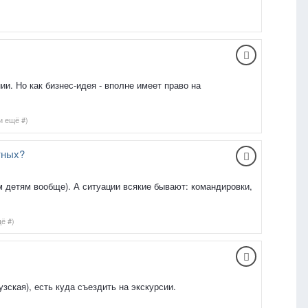
ии. Но как бизнес-идея - вполне имеет право на
и ещё #)
тных?
 детям вообще). А ситуации всякие бывают: командировки,
щё #)
зская), есть куда съездить на экскурсии.