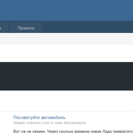
а
Правила
Посоветуйте автомобиль
Stepan ответил xxtri в теме
Автомобили
Вот уж не уверен. Через сколько времени новая Лада превратится