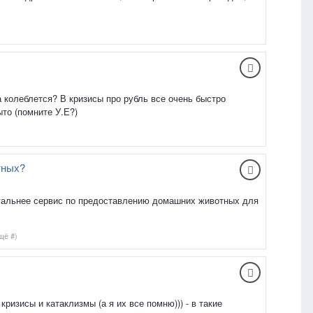
на колеблется? В кризисы про рубль все очень быстро
то (помните У.Е?)
тных?
ктуальнее сервис по предоставлению домашних животных для
щё #)
ризисы и катаклизмы (а я их все помню))) - в такие