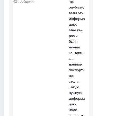
что
42 сообщения
опублико
вали эту
информа
цию.
Мне как
раз и
были
нужны
контактн
ые
данные
паспортн
ого
стола.
Такую
нужную
информа
цию
надо
записать,