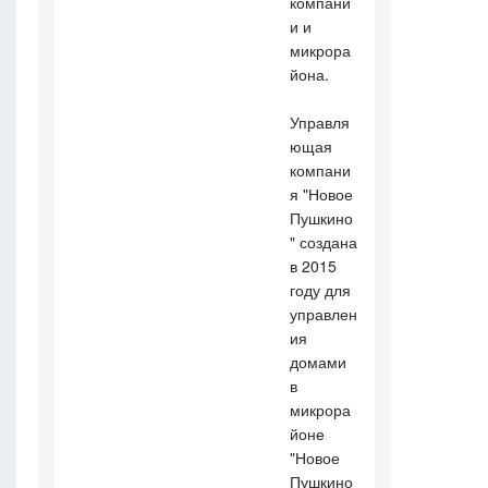
компани
и и
микрора
йона.
Управля
ющая
компани
я "Новое
Пушкино
" создана
в 2015
году для
управлен
ия
домами
в
микрора
йоне
"Новое
Пушкино