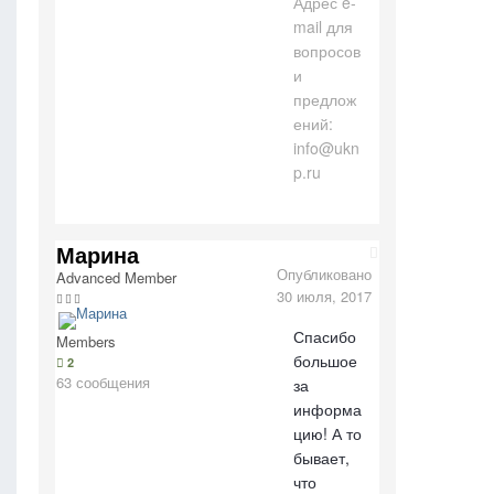
Адрес e-
mail для
вопросов
и
предлож
ений:
info@ukn
p.ru
Марина
Опубликовано
Advanced Member
30 июля, 2017
Спасибо
Members
большое
2
63 сообщения
за
информа
цию! А то
бывает,
что