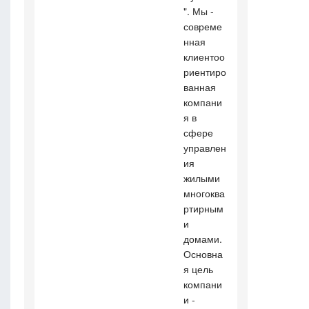
". Мы -
совреме
нная
клиентоо
риентиро
ванная
компани
я в
сфере
управлен
ия
жилыми
многоква
ртирным
и
домами.
Основна
я цель
компани
и -