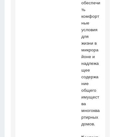
обеспечи
ть
комфорт
ные
условия
для
жизни в
микрора
йоне и
надлежа
щее
содержа
ние
общего
имущест
ва
многоква
ртирных
домов.
Контакт