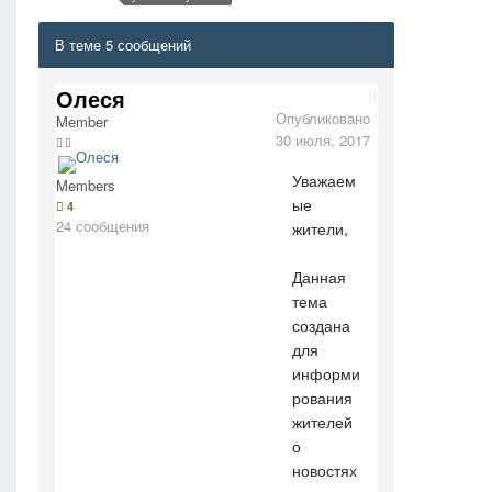
В теме 5 сообщений
Олеся
Опубликовано
Member
30 июля, 2017
Уважаем
Members
ые
4
24 сообщения
жители,
Данная
тема
создана
для
информи
рования
жителей
о
новостях