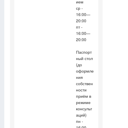
ием
ср -
16:00—
20:00
пт -
16:00—
20:00
Паспорт
ный стол
(до
оформле
ния
собствен
ности
приём в
режиме
консульт
аций)
пн -
16:00—