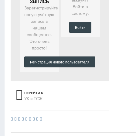
запись
Войти в
Зарегистрируйте
систему.
новую учётную
запись в
нашем
Войти
сообществе.
Это очень
просто!
Регистрация нового пользователя
ПЕРЕЙТИ К
УК и ТСЖ
СПИСКУ ТЕМ