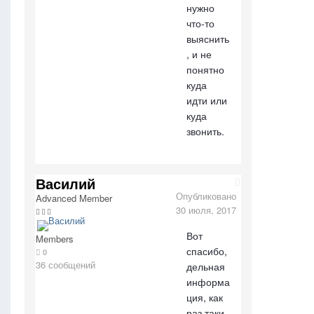
нужно
что-то
выяснить
, и не
понятно
куда
идти или
куда
звонить.
Василий
Опубликовано
Advanced Member
30 июля, 2017
Вот
Members
спасибо,
0
36 сообщений
дельная
информа
ция, как
раз таки