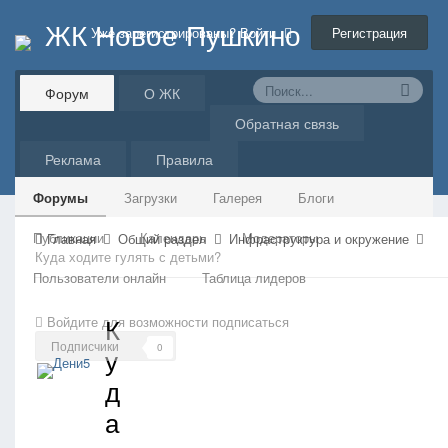
ЖК Новое Пушкино
Регистрация
Уже зарегистрированы? Войти
Форум
О ЖК
Обратная связь
Реклама
Правила
Форумы
Загрузки
Галерея
Блоги
Публикации
Календарь
Модераторы
Главная
Общий раздел
Инфраструктура и окружение
Куда ходите гулять с детьми?
Пользователи онлайн
Таблица лидеров
К
Войдите для возможности подписаться
Подписчики
0
у
д
а