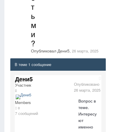
т
ь
м
и
?
Опубликовал
Дени5
,
26 марта, 2025
В теме 1 сообщение
Дени5
Опубликовано
Участник
26 марта, 2025
Вопрос в
Members
теме.
0
7 сообщений
Интересу
ют
именно