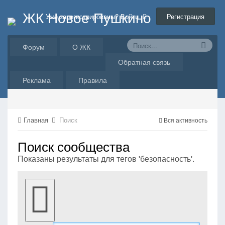
ЖК Новое Пушкино
Регистрация
Уже зарегистрированы? Войти
Форум
О ЖК
Обратная связь
Реклама
Правила
Главная
Поиск
Вся активность
Поиск сообщества
Показаны результаты для тегов 'безопасность'.