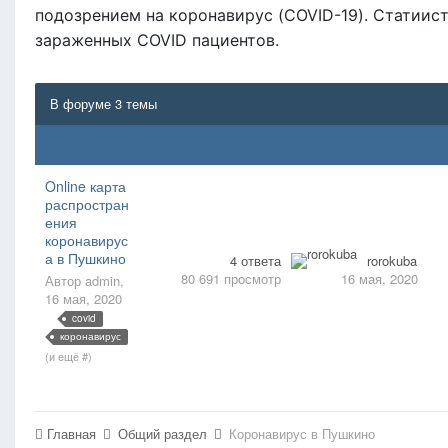
подозрением на коронавирус (COVID-19). Статиис
зараженных COVID пациентов.
В форуме 3 темы
Online карта
распростран
ения
коронавирус
а в Пушкино
4
ответа
rorokuba
80 691
просмотр
16 мая, 2020
Автор
admin
,
16 мая, 2020
covid
коронавирус
(и ещё #)
Главная
Общий раздел
Коронавирус в Пушкино