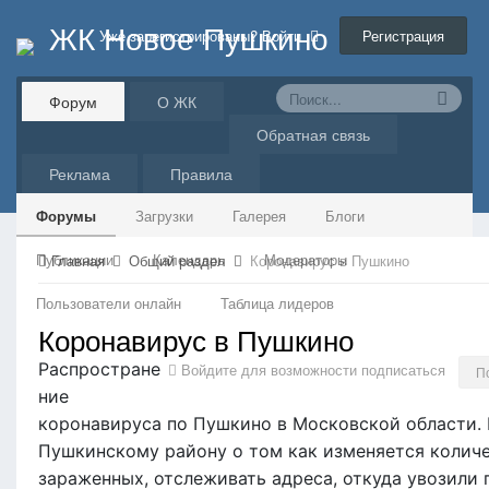
ЖК Новое Пушкино
Регистрация
Уже зарегистрированы? Войти
Форум
О ЖК
Обратная связь
Реклама
Правила
Форумы
Загрузки
Галерея
Блоги
Публикации
Календарь
Модераторы
Главная
Общий раздел
Коронавирус в Пушкино
Пользователи онлайн
Таблица лидеров
Коронавирус в Пушкино
Распростране
Войдите для возможности подписаться
П
ние
коронавируса по Пушкино в Московской области.
Пушкинскому району о том как изменяется колич
зараженных, отслеживать адреса, откуда увозили 