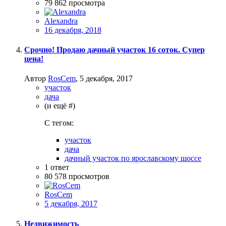
79 862
просмотра
Alexandra
16 декабря, 2018
Срочно! Продаю дачный участок 16 соток. Супер
цена!
Автор
RosCem
,
5 декабря, 2017
участок
дача
(и ещё #)
C тегом:
участок
дача
дачный участок по ярославскому шоссе
1
ответ
80 578
просмотров
RosCem
5 декабря, 2017
Недвижимость